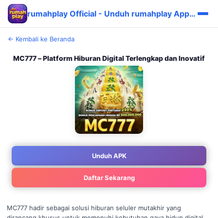
rumahplay Official - Unduh rumahplay App Mudah 💎
← Kembali ke Beranda
MC777 – Platform Hiburan Digital Terlengkap dan Inovatif
Unduh APK
Daftar Sekarang
MC777 hadir sebagai solusi hiburan seluler mutakhir yang
dirancang khusus untuk memenuhi kebutuhan gaya hidup digital