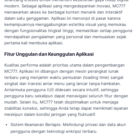
modern. Sebagai aplikasi yang mengedepankan inovasi, MC777
menawarkan akses ke berbagai konten menarik dan interaktif
dalam satu genggaman. Aplikasi ini menonjol di pasar karena
kemampuannya menggabungkan estetika visual yang memukau
dengan fungsionalitas tingkat tinggi, memastikan setiap pengguna
mendapatkan pengalaman yang personal dan memuaskan sejak
pertama kali membuka aplikasi.
Fitur Unggulan dan Keunggulan Aplikasi
Kualitas performa adalah prioritas utama dalam pengembangan
MC777. Aplikasi ini dibangun dengan mesin perangkat lunak
terbaru yang menjamin waktu pemuatan (loading time) sangat
singkat dan transisi antar menu yang lancar tanpa hambatan.
Antarmuka pengguna (UI) didesain secara intuitif, sehingga
pengguna baru sekalipun dapat menavigasi seluruh fitur dengan
mudah. Selain itu, MC777 telah dioptimalkan untuk menjaga
stabilitas koneksi, sehingga Anda tetap dapat menikmati layanan
meskipun dalam kondisi jaringan yang fluktuatif.
Sistem Keamanan Berlapis: Melindungi privasi dan data akun
pengguna dengan teknologi enkripsi terbaru.