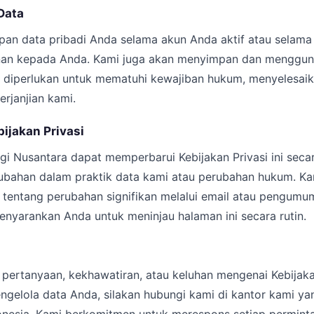
Data
an data pribadi Anda selama akun Anda aktif atau selama 
an kepada Anda. Kami juga akan menyimpan dan menggun
diperlukan untuk mematuhi kewajiban hukum, menyelesaika
rjanjian kami.
ijakan Privasi
i Nusantara dapat memperbarui Kebijakan Privasi ini seca
bahan dalam praktik data kami atau perubahan hukum. Ka
tentang perubahan signifikan melalui email atau pengumum
nyarankan Anda untuk meninjau halaman ini secara rutin.
 pertanyaan, kekhawatiran, atau keluhan mengenai Kebijakan
gelola data Anda, silakan hubungi kami di kantor kami ya