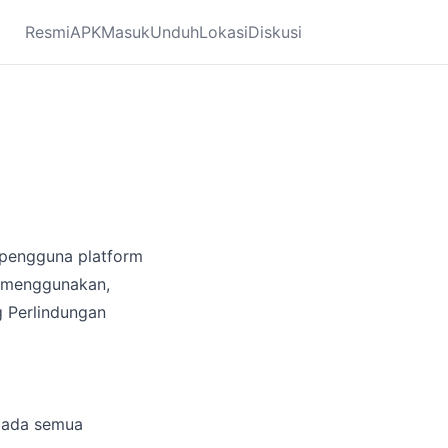
Resmi
APK
Masuk
Unduh
Lokasi
Diskusi
 pengguna platform
, menggunakan,
 Perlindungan
pada semua