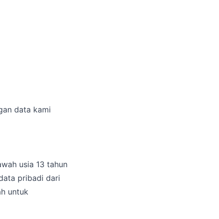
gan data kami
awah usia 13 tahun
ata pribadi dari
ah untuk