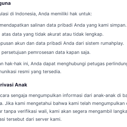
guna
lasi di Indonesia, Anda memiliki hak untuk:
endapatkan salinan data pribadi Anda yang kami simpan.
 atas data yang tidak akurat atau tidak lengkap.
usan akun dan data pribadi Anda dari sistem rumahplay.
 persetujuan pemrosesan data kapan saja.
 hak-hak ini, Anda dapat menghubungi petugas perlindun
munikasi resmi yang tersedia.
Privasi Anak
ecara sengaja mengumpulkan informasi dari anak-anak di b
ua. Jika kami mengetahui bahwa kami telah mengumpulkan d
 tanpa verifikasi wali, kami akan segera mengambil langk
i tersebut dari server kami.