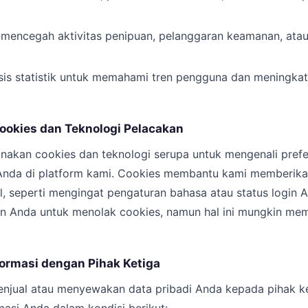
mencegah aktivitas penipuan, pelanggaran keamanan, atau 
sis statistik untuk memahami tren pengguna dan meningk
ookies dan Teknologi Pelacakan
akan cookies dan teknologi serupa untuk mengenali prefe
 Anda di platform kami. Cookies membantu kami memberik
l, seperti mengingat pengaturan bahasa atau status login 
 Anda untuk menolak cookies, namun hal ini mungkin me
ormasi dengan Pihak Ketiga
enjual atau menyewakan data pribadi Anda kepada pihak k