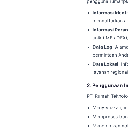
pengguna rumahplay
Informasi Identi
mendaftarkan a
Informasi Peran
unik (IMEI/IDFA),
Data Log:
Alamat
permintaan And
Data Lokasi:
Inf
layanan regional
2. Penggunaan I
PT. Rumah Teknolo
Menyediakan, me
Memproses tran
Mengirimkan not