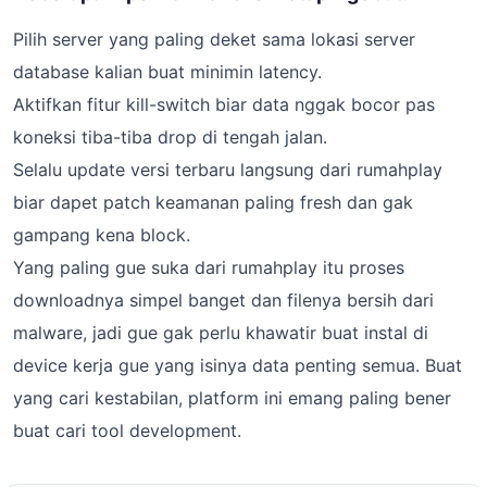
Pilih server yang paling deket sama lokasi server
database kalian buat minimin latency.
Aktifkan fitur kill-switch biar data nggak bocor pas
koneksi tiba-tiba drop di tengah jalan.
Selalu update versi terbaru langsung dari rumahplay
biar dapet patch keamanan paling fresh dan gak
gampang kena block.
Yang paling gue suka dari rumahplay itu proses
downloadnya simpel banget dan filenya bersih dari
malware, jadi gue gak perlu khawatir buat instal di
device kerja gue yang isinya data penting semua. Buat
yang cari kestabilan, platform ini emang paling bener
buat cari tool development.