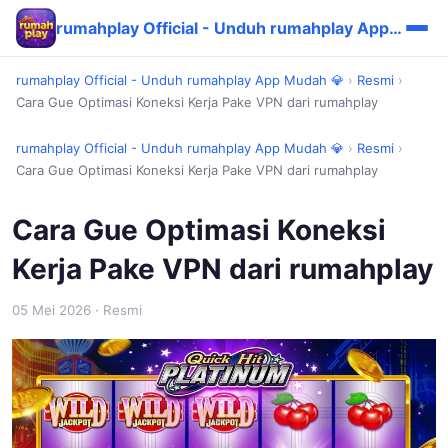
rumahplay Official - Unduh rumahplay App Mudah 💎
rumahplay Official - Unduh rumahplay App Mudah 💎
›
Resmi
›
Cara Gue Optimasi Koneksi Kerja Pake VPN dari rumahplay
rumahplay Official - Unduh rumahplay App Mudah 💎
›
Resmi
›
Cara Gue Optimasi Koneksi Kerja Pake VPN dari rumahplay
Cara Gue Optimasi Koneksi
Kerja Pake VPN dari rumahplay
05 Mei 2026
· Resmi