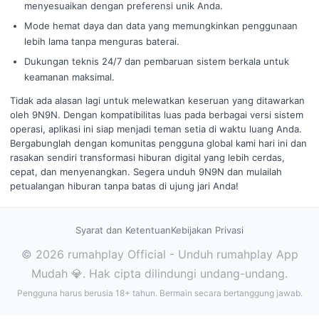
menyesuaikan dengan preferensi unik Anda.
Mode hemat daya dan data yang memungkinkan penggunaan
lebih lama tanpa menguras baterai.
Dukungan teknis 24/7 dan pembaruan sistem berkala untuk
keamanan maksimal.
Tidak ada alasan lagi untuk melewatkan keseruan yang ditawarkan
oleh 9N9N. Dengan kompatibilitas luas pada berbagai versi sistem
operasi, aplikasi ini siap menjadi teman setia di waktu luang Anda.
Bergabunglah dengan komunitas pengguna global kami hari ini dan
rasakan sendiri transformasi hiburan digital yang lebih cerdas,
cepat, dan menyenangkan. Segera unduh 9N9N dan mulailah
petualangan hiburan tanpa batas di ujung jari Anda!
Syarat dan Ketentuan
Kebijakan Privasi
© 2026 rumahplay Official - Unduh rumahplay App
Mudah 💎. Hak cipta dilindungi undang-undang.
Pengguna harus berusia 18+ tahun. Bermain secara bertanggung jawab.