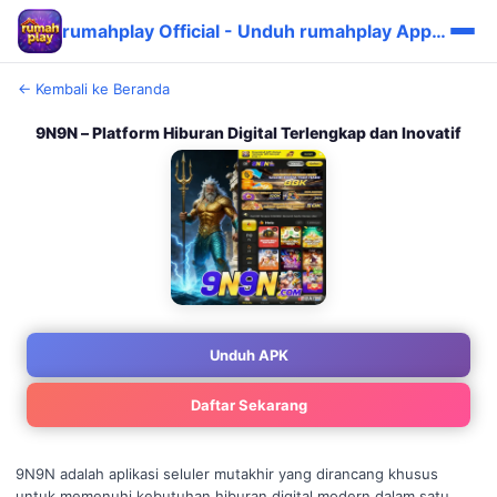
rumahplay Official - Unduh rumahplay App Mudah 💎
← Kembali ke Beranda
9N9N – Platform Hiburan Digital Terlengkap dan Inovatif
Unduh APK
Daftar Sekarang
9N9N adalah aplikasi seluler mutakhir yang dirancang khusus
untuk memenuhi kebutuhan hiburan digital modern dalam satu